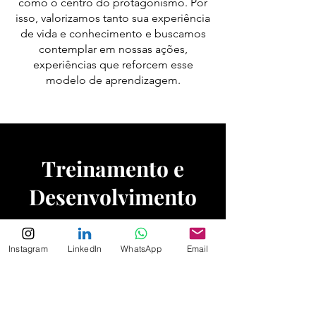
como o centro do protagonismo. Por
isso, valorizamos tanto sua experiência
de vida e conhecimento e buscamos
contemplar em nossas ações,
experiências que reforcem esse
modelo de aprendizagem.​
Treinamento e
Desenvolvimento
educação corporativa é um pilar
A
fundamental para a gestão eficaz do
Instagram
LinkedIn
WhatsApp
Email
capital humano. Quando as empresas
brasileiras promovem treinamentos
estruturados e programas de
desenvolvimento, elas não apenas
aprimoram as competências técnicas e