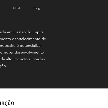
NR-1
Blog
zada em Gestão do Capital
mento e fortalecimento de
propósito é potencializar
 promover desenvolvimento
 de alto impacto alinhadas
ção.
uação