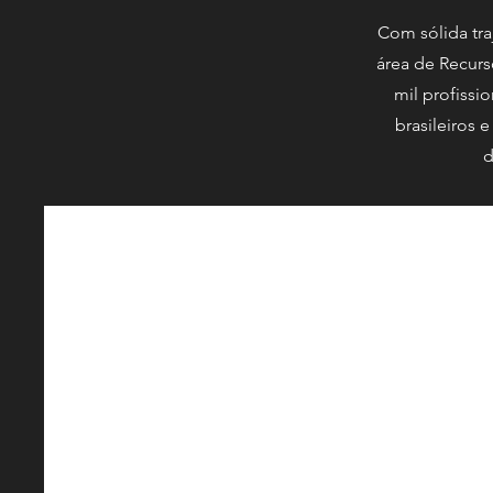
Com sólida tra
área de Recurs
mil profissi
brasileiros 
d