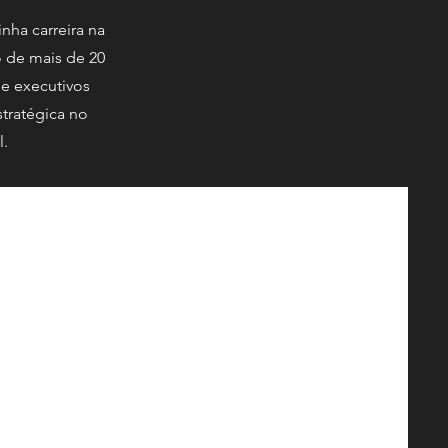
nha carreira na
o de mais de 20
de executivos
stratégica no
l.