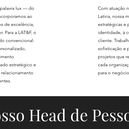
 palavra lux — do
Com atuação no
incorporamos ao
Latina, nossa 
os de excelência,
estratégicas e 
r. Para a LAT&F, o
identidade, à c
 do convencional:
cliente. Traba
rsonalizado,
sofisticação e
vimento
projetos que r
ado estratégico e
cada organizaç
e relacionamento
para o negócio
entes.
sso Head de Pess