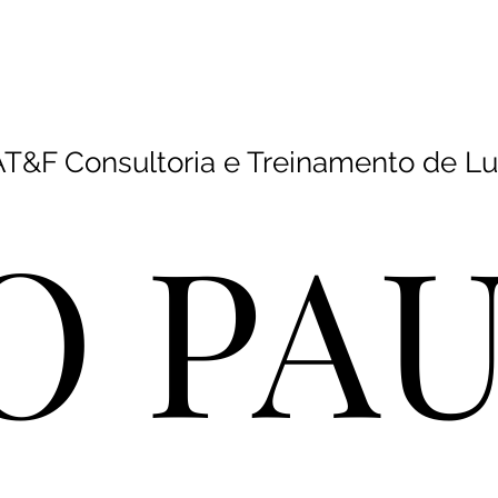
inamentos
Programas
Plano de Sucessão
Mentorias
T&F Consultoria e Treinamento de L
O PA