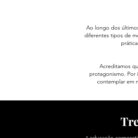
Ao longo dos últim
diferentes tipos de 
prátic
Acreditamos qu
protagonismo. Por 
contemplar em n
Tr
educação corporati
A