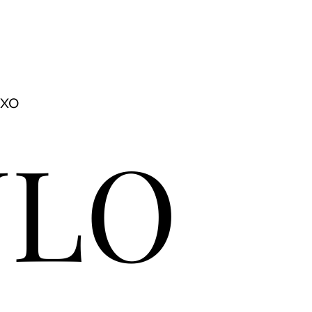
NR-1
Blog
uxo
ULO