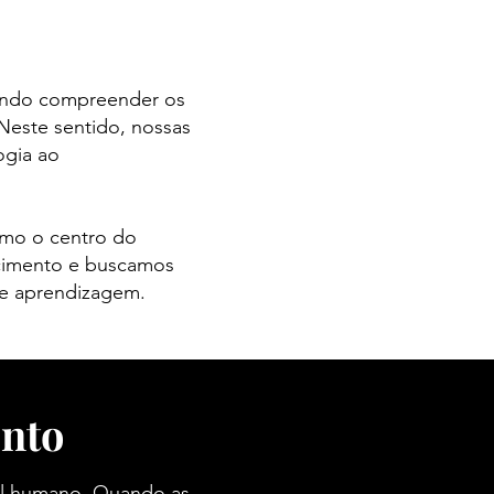
ando compreender os
Neste sentido, nossas
ogia ao
omo o centro do
ecimento e buscamos
e aprendizagem.​
nto
tal humano. Quando as