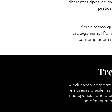
diferentes tipos de 
prátic
Acreditamos qu
protagonismo. Por 
contemplar em n
Tr
educação corporati
A
empresas brasileira
não apenas aprimora
também aumenta