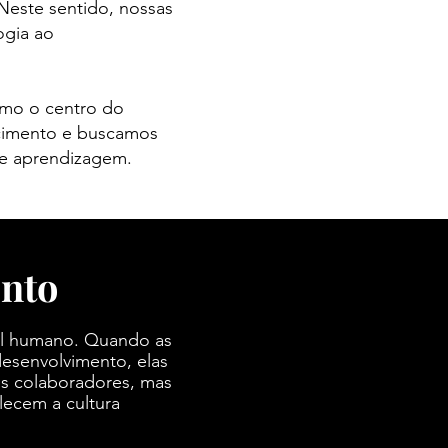
Neste sentido, nossas
ogia ao
omo o centro do
ecimento e buscamos
e aprendizagem.​
nto
tal humano. Quando as
esenvolvimento, elas
s colaboradores, mas
lecem a cultura