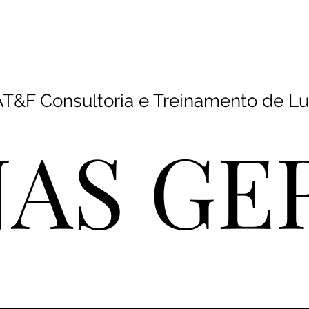
inamentos
Programas
Plano de Sucessão
Mentorias
T&F Consultoria e Treinamento de L
AS GE