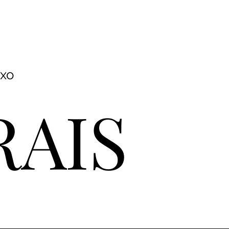
NR-1
Blog
uxo
RAIS