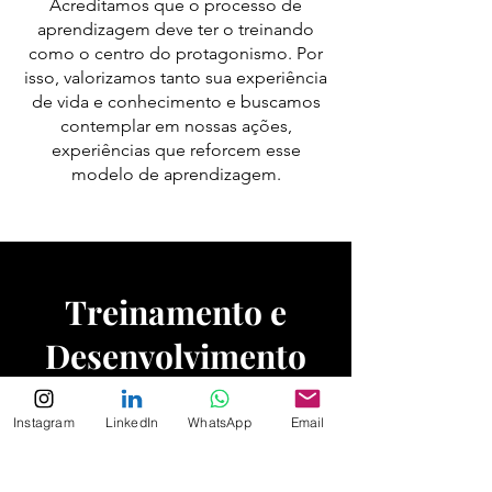
Acreditamos que o processo de
aprendizagem deve ter o treinando
como o centro do protagonismo. Por
isso, valorizamos tanto sua experiência
de vida e conhecimento e buscamos
contemplar em nossas ações,
experiências que reforcem esse
modelo de aprendizagem.​
Treinamento e
Desenvolvimento
educação corporativa é um pilar
A
Instagram
LinkedIn
WhatsApp
Email
fundamental para a gestão eficaz do
capital humano. Quando as empresas
brasileiras promovem treinamentos