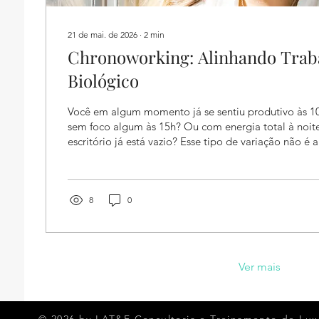
21 de mai. de 2026
∙
2
min
Chronoworking: Alinhando Trab
Biológico
Você em algum momento já se sentiu produtivo às 
sem foco algum às 15h? Ou com energia total à noit
escritório já está vazio? Esse tipo de variação não é 
fisiológico. E é justamente isso que o conceito de c
considerar: o respeito ao cronotipo individual como 
da gestão do tempo e da saúde ocupacional.
____________________________________________
8
0
O termo chronoworking foi popularizado pela...
Ver mais