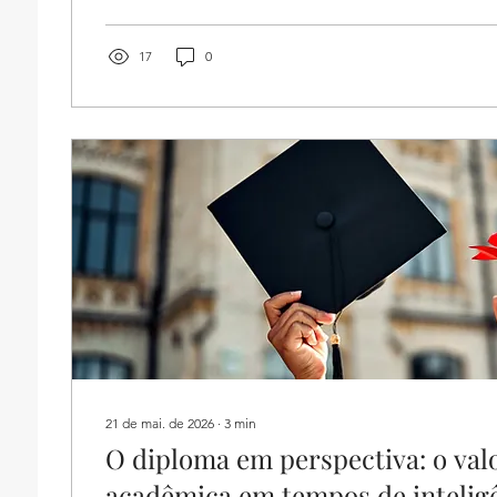
quiet hiring, ou "contratação silenciosa".
____________________________________________
O quiet hiring, ou "contratação silenciosa", trata-
17
0
que rompe com os modelos tradicionais de...
21 de mai. de 2026
∙
3
min
O diploma em perspectiva: o val
acadêmica em tempos de inteligên