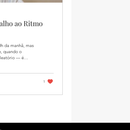
alho ao Ritmo
10h da manhã, mas
e, quando o
aleatório — é
hronoworking busca
uma nova fronteira
__________________________
1