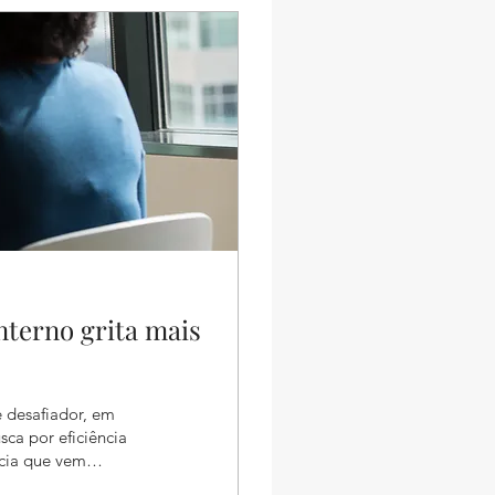
nterno grita mais
 desafiador, em
ca por eficiência
cia que vem
ão de pessoas: o