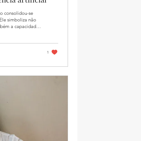
io consolidou-se
Ele simboliza não
ambém a capacidade
e disciplinar. No
l (IA) remodela
ntendemos por
o papel do diploma —
1