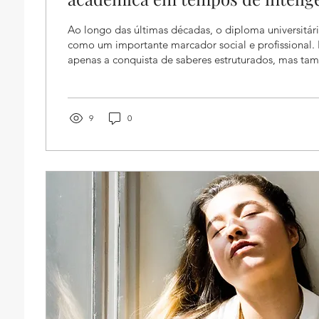
Ao longo das últimas décadas, o diploma universitár
como um importante marcador social e profissional. 
apenas a conquista de saberes estruturados, mas t
de cumprir etapas complexas de formação intelectual 
entanto, em um mundo em que a inteligência artificia
funções, automatiza decisões e reconfigura o que e
trabalho qualificado, torna-se necessário revisitar 
9
0
não para...