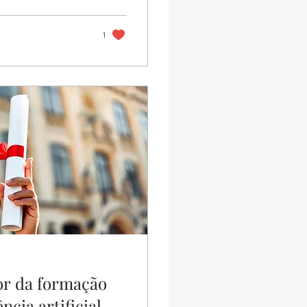
__________________________
se de uma abordagem
1
or da formação
cia artificial