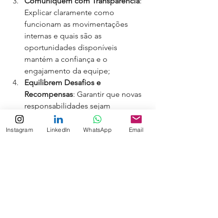
Comuniquem com Transparência
: 
Explicar claramente como 
funcionam as movimentações 
internas e quais são as 
oportunidades disponíveis 
mantém a confiança e o 
engajamento da equipe;
Equilibrem Desafios e 
Recompensas
: Garantir que novas 
responsabilidades sejam 
acompanhadas de suporte 
adequado e reconhecimento 
Instagram
LinkedIn
WhatsApp
Email
apropriado evita sobrecarga e 
desmotivação.
Por isso, é necessário mapear com 
precisão as competências da equipe, 
entender suas aspirações e promover 
capacitação contínua, garantindo que 